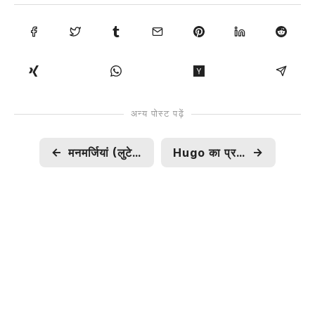
अन्य पोस्ट पढ़ें
←
मनमर्जियां (लुटेरा - 2013)
Hugo का प्रयोग कर बनायें अपनी वेबसाइट, करें होस्ट GitHub Pages पर वो भी मुफ़्त में
→